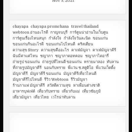
Nov 3, 2021
chayapa
chayapa promchana
travel thailand
webtoon อ่านอะไรดี
กาญจนบุรี
การ์ตูนน่าอ่านในเว็บตูน
การ์ตูนเรื่องไหนสนุก
กำลังใจ
กำลังใจวันละนิด
ขอนแก่น
ขอนแก่นกินอะไรดี
ขอนแก่นไปไหนดี
คริสเตียน
ความสุข Story
ความสุขคืออะไร
คาเฟ่มัญจา
คาเฟ่มัญจาคีรี
ฉันมีค่าแค่ไหน
ชญาภา
ชญาภาดอทคอม
ชญาภาไดอารี่
ถ่ายรูป ขอนแก่น
ถ่ายรูปที่ไหนดี ขอนแก่น
ทรายมาลอง
ทับลาน
ที่ถ่ายรูปมัญจาคีรี
นอนกับทราย
พี่แว่น ช.สตูดิโอ
พี่แว่นเว็ดดิ้ง
มัญจาคีรี
มัญจาคีรี ขอนแก่น
มัญจาคีรีเที่ยวไหนดี
มัญจาคีรีไปไหนดี
รีวิว Webtoon
รีวิวมัญจา
ร้านกาแฟ มัญจาคีรี
สวัสดีความสุข
หาเพื่อนต่างชาติ
อาหารบุฟเฟ่ต์
เที่ยวกับทราย
เที่ยวกับแม่
เที่ยวชัยภูมิ
เที่ยวมัญจา
เที่ยวไทย
เวโรน่าทับลาน