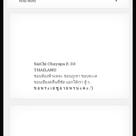
READ MORE
รีวิว เครื่องสำอางค์ หลัก 10-100 หาซื้อได้ใน 7-11
SaiChi Chayapa F, 33
THAILAND
ชอบท้องฟ้าแหละ ชอบภูเขา ชอบทะเล
ชอบเสียงคลื่นที่ซัด บอกให้เรา สู้ ๆ
ข อ พ ร ะ เ ย ซู อ ว ย พ ร น ะ ค ะ :')