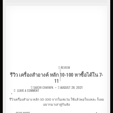
ฺฺฺฺฺฺฺฺฺฺฺฺฺฺฺฺฺฺฺฺฺฺฺฺฺฺฺREVIEW
Posted in
รีวิว เครื่องสำอางค์ หลัก 10-100 หาซื้อได้ใน 7-
11
SAICHI CHAYAPA
AUGUST 28, 2021
LEAVE A COMMENT
ON รีวิว เครื่องสำอางค์ หลัก 10-100 หาซื้อได้ใน 7-
11
รีวิวเครื่องสำอาง หลัก 10-100 จากในเซเว่น ใช้แล้วพอใจแหละ ก็เลย
อยากมาเล่าสู่กันฟัง