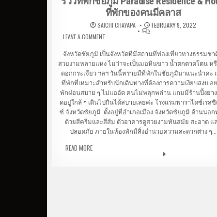
รีวิวที่พักชัยภูมิ Paradise Residence & Ho
ที่พักของคนมีคลาส
SAICHI CHAYAPA
FEBRUARY 9, 2022
LEAVE A COMMENT
ON รีวิวที่พักชัยภูมิ PARADISE RESIDENCE & HO
ที่พักของคนมีคลาส
จังหวัดชัยภูมิ เป็นจังหวัดที่มีสถานที่ท่องเที่ยวทางธรรมชาติ
สวยงามหลายแห่ง ไม่ว่าจะเป็นมอหินขาว น้ำตกตาดโตน หรือ
ดอกกระเจียว ฯลฯ วันนี้ทรายมีที่พักในชัยภูมิมาแนะนำค่ะ เ
ที่พักที่เหมาะสำหรับนักเดินทางที่ต้องการความเงียบสงบ อ
พักผ่อนสบาย ๆ ไม่แออัด คนไม่พลุกพล่าน แถมมีร้านปิ้งย่างซ
ดอยู่ใกล้ ๆ เดินไปกินได้สบายเลยค่ะ โรงแรมพาราไดซ์เรสซ
ซ์ จังหวัดชัยภูมิ ตั้งอยู่ที่อำเภอเมือง จังหวัดชัยภูมิ ด้านนอก
ด้วยสีครีมและสีส้ม ตัวอาคารดูสวยงามทันสมัย สะอาด แ
ปลอดภัย ภายในห้องพักมีสิ่งอำนวยความสะดวกต่าง ๆ…
READ MORE
รีวิวที่พักชัยภูมิ PARADISE RESIDENCE & HOTEL ที่พ
ของคนมีคลาส