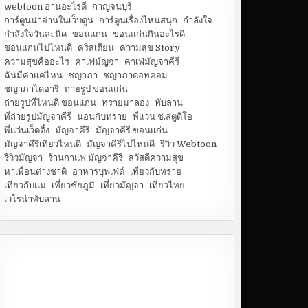
webtoon อ่านอะไรดี
กาญจนบุรี
การ์ตูนน่าอ่านในเว็บตูน
การ์ตูนเรื่องไหนสนุก
กำลังใจ
กำลังใจวันละนิด
ขอนแก่น
ขอนแก่นกินอะไรดี
ขอนแก่นไปไหนดี
คริสเตียน
ความสุข Story
ความสุขคืออะไร
คาเฟ่มัญจา
คาเฟ่มัญจาคีรี
ฉันมีค่าแค่ไหน
ชญาภา
ชญาภาดอทคอม
ชญาภาไดอารี่
ถ่ายรูป ขอนแก่น
ถ่ายรูปที่ไหนดี ขอนแก่น
ทรายมาลอง
ทับลาน
ที่ถ่ายรูปมัญจาคีรี
นอนกับทราย
พี่แว่น ช.สตูดิโอ
พี่แว่นเว็ดดิ้ง
มัญจาคีรี
มัญจาคีรี ขอนแก่น
มัญจาคีรีเที่ยวไหนดี
มัญจาคีรีไปไหนดี
รีวิว Webtoon
รีวิวมัญจา
ร้านกาแฟ มัญจาคีรี
สวัสดีความสุข
หาเพื่อนต่างชาติ
อาหารบุฟเฟ่ต์
เที่ยวกับทราย
เที่ยวกับแม่
เที่ยวชัยภูมิ
เที่ยวมัญจา
เที่ยวไทย
เวโรน่าทับลาน