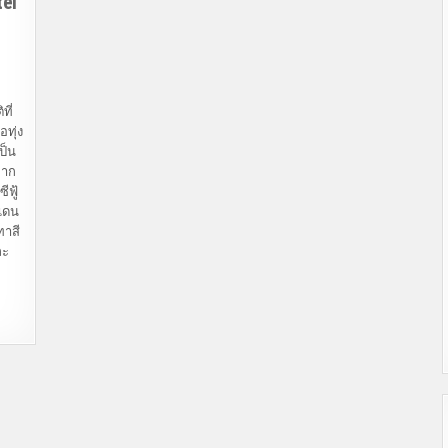
tel
TEL
ที่
ทุ่ง
ป็น
ยาก
ีฟู้
ิเดน
ทาสี
ละ
ัก