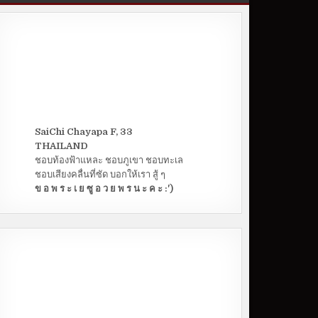
SaiChi Chayapa F, 33
THAILAND
ชอบท้องฟ้าแหละ ชอบภูเขา ชอบทะเล
ชอบเสียงคลื่นที่ซัด บอกให้เรา สู้ ๆ
ข อ พ ร ะ เ ย ซู อ ว ย พ ร น ะ ค ะ :')