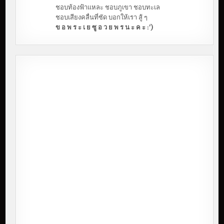
ชอบท้องฟ้าแหละ ชอบภูเขา ชอบทะเล
ชอบเสียงคลื่นที่ซัด บอกให้เรา สู้ ๆ
ข อ พ ร ะ เ ย ซู อ ว ย พ ร น ะ ค ะ :')