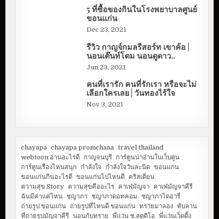
5 ที่ซื้อของกินในโรงพยาบาลศูนย์
ขอนแก่น
Dec 23, 2021
รีวิว กาญจ์กมลรีสอร์ท เขาค้อ |
นอนเต๊นท์โดม นอนดูดาว..
Jun 23, 2021
คนที่เรารัก คนที่รักเรา หรือจะไม่
เลือกใครเลย | วันทองไร้ใจ
Nov 3, 2021
chayapa
chayapa promchana
travel thailand
webtoon อ่านอะไรดี
กาญจนบุรี
การ์ตูนน่าอ่านในเว็บตูน
การ์ตูนเรื่องไหนสนุก
กำลังใจ
กำลังใจวันละนิด
ขอนแก่น
ขอนแก่นกินอะไรดี
ขอนแก่นไปไหนดี
คริสเตียน
ความสุข Story
ความสุขคืออะไร
คาเฟ่มัญจา
คาเฟ่มัญจาคีรี
ฉันมีค่าแค่ไหน
ชญาภา
ชญาภาดอทคอม
ชญาภาไดอารี่
ถ่ายรูป ขอนแก่น
ถ่ายรูปที่ไหนดี ขอนแก่น
ทรายมาลอง
ทับลาน
ที่ถ่ายรูปมัญจาคีรี
นอนกับทราย
พี่แว่น ช.สตูดิโอ
พี่แว่นเว็ดดิ้ง