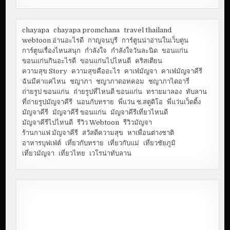
chayapa
chayapa promchana
travel thailand
webtoon อ่านอะไรดี
กาญจนบุรี
การ์ตูนน่าอ่านในเว็บตูน
การ์ตูนเรื่องไหนสนุก
กำลังใจ
กำลังใจวันละนิด
ขอนแก่น
ขอนแก่นกินอะไรดี
ขอนแก่นไปไหนดี
คริสเตียน
ความสุข Story
ความสุขคืออะไร
คาเฟ่มัญจา
คาเฟ่มัญจาคีรี
ฉันมีค่าแค่ไหน
ชญาภา
ชญาภาดอทคอม
ชญาภาไดอารี่
ถ่ายรูป ขอนแก่น
ถ่ายรูปที่ไหนดี ขอนแก่น
ทรายมาลอง
ทับลาน
ที่ถ่ายรูปมัญจาคีรี
นอนกับทราย
พี่แว่น ช.สตูดิโอ
พี่แว่นเว็ดดิ้ง
มัญจาคีรี
มัญจาคีรี ขอนแก่น
มัญจาคีรีเที่ยวไหนดี
มัญจาคีรีไปไหนดี
รีวิว Webtoon
รีวิวมัญจา
ร้านกาแฟ มัญจาคีรี
สวัสดีความสุข
หาเพื่อนต่างชาติ
อาหารบุฟเฟ่ต์
เที่ยวกับทราย
เที่ยวกับแม่
เที่ยวชัยภูมิ
เที่ยวมัญจา
เที่ยวไทย
เวโรน่าทับลาน