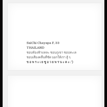
SaiChi Chayapa F, 33
THAILAND
ชอบท้องฟ้าแหละ ชอบภูเขา ชอบทะเล
ชอบเสียงคลื่นที่ซัด บอกให้เรา สู้ ๆ
ข อ พ ร ะ เ ย ซู อ ว ย พ ร น ะ ค ะ :')