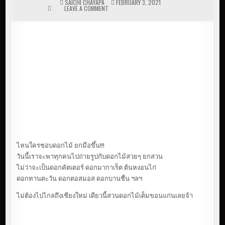
SAICHI CHAYAPA
FEBRUARY 3, 2021
LEAVE A COMMENT
ON ปลายนา FLOWER
@ภูเวียง
ไหนใครชอบดอกไม้ ยกมือขึ้น!!!
วันนี้เราจะพาทุกคนไปถ่ายรูปกับดอกไม้สวยๆ ยกสวน
ไม่ว่าจะเป็นดอกคัตเตอร์ ดอกมากาเร็ต ต้นหงอนไก่
ดอกทานตะวัน ดอกตอสมอส ดอกบานชื่น ฯลฯ
ไม่ต้องไปไกลถึงเชียงใหม่ เดียวนี้สวนดอกไม้เต็มขอนแก่นเลยจ้า