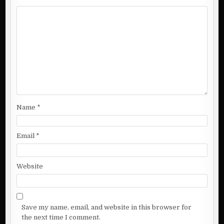
a
t
i
o
n
Name
*
Email
*
Website
Save my name, email, and website in this browser for
the next time I comment.