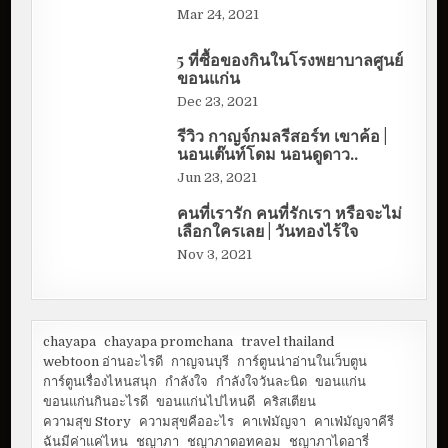
Mar 24, 2021
5 ที่ซื้อของกินในโรงพยาบาลศูนย์
ขอนแก่น
Dec 23, 2021
รีวิว กาญจ์กมลรีสอร์ท เขาค้อ |
นอนเต๊นท์โดม นอนดูดาว..
Jun 23, 2021
คนที่เรารัก คนที่รักเรา หรือจะไม่
เลือกใครเลย | วันทองไร้ใจ
Nov 3, 2021
chayapa
chayapa promchana
travel thailand
webtoon อ่านอะไรดี
กาญจนบุรี
การ์ตูนน่าอ่านในเว็บตูน
การ์ตูนเรื่องไหนสนุก
กำลังใจ
กำลังใจวันละนิด
ขอนแก่น
ขอนแก่นกินอะไรดี
ขอนแก่นไปไหนดี
คริสเตียน
ความสุข Story
ความสุขคืออะไร
คาเฟ่มัญจา
คาเฟ่มัญจาคีรี
ฉันมีค่าแค่ไหน
ชญาภา
ชญาภาดอทคอม
ชญาภาไดอารี่