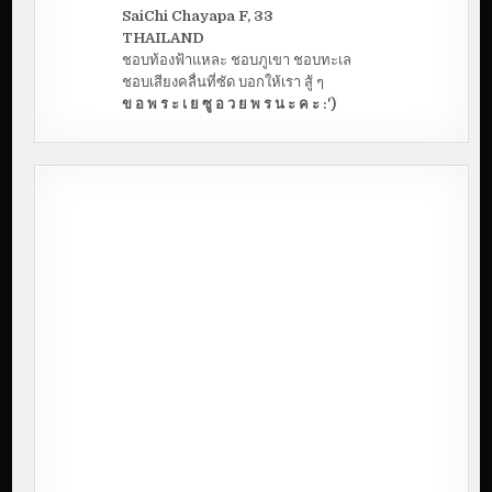
SaiChi Chayapa F, 33
THAILAND
ชอบท้องฟ้าแหละ ชอบภูเขา ชอบทะเล
ชอบเสียงคลื่นที่ซัด บอกให้เรา สู้ ๆ
ข อ พ ร ะ เ ย ซู อ ว ย พ ร น ะ ค ะ :')