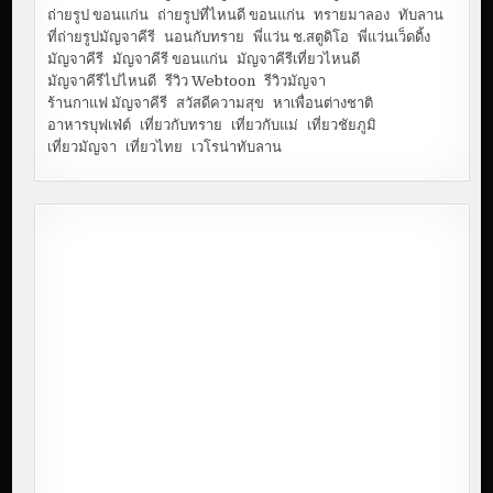
ถ่ายรูป ขอนแก่น
ถ่ายรูปที่ไหนดี ขอนแก่น
ทรายมาลอง
ทับลาน
ที่ถ่ายรูปมัญจาคีรี
นอนกับทราย
พี่แว่น ช.สตูดิโอ
พี่แว่นเว็ดดิ้ง
มัญจาคีรี
มัญจาคีรี ขอนแก่น
มัญจาคีรีเที่ยวไหนดี
มัญจาคีรีไปไหนดี
รีวิว Webtoon
รีวิวมัญจา
ร้านกาแฟ มัญจาคีรี
สวัสดีความสุข
หาเพื่อนต่างชาติ
อาหารบุฟเฟ่ต์
เที่ยวกับทราย
เที่ยวกับแม่
เที่ยวชัยภูมิ
เที่ยวมัญจา
เที่ยวไทย
เวโรน่าทับลาน