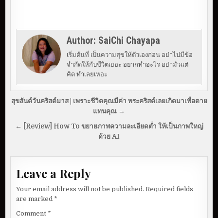
Author:
SaiChi Chayapa
เริ่มต้นที่ เป็นความสุขให้ตัวเองก่อน อย่าไปมีข้อ
จำกัดให้กับชีวิตเยอะ อยากทำอะไร อย่ามัวแต่
คิด ทำเลยเหอะ
P
สุขสันต์วันคริสต์มาส | เพราะชีวิตคุณมีค่า พระคริสต์เลยเกิดมาเพื่อตาย
o
แทนคุณ →
s
← [Review] How To ขยายภาพความละเอียดต่ำ ให้เป็นภาพใหญ่
ด้วย AI
t
n
a
Leave a Reply
v
Your email address will not be published.
Required fields
i
are marked
*
g
Comment
*