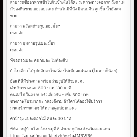
สามารถซื้ออาหารเข้าไปกินข้างในได้ค่ะ ระหว่างทางจอดรถ ถึงคาเฟ่
มีของกินขายเยอะแยะเลย ด้านในมีที่นั่ง มีขนมจีน ลูกชิ้น น้ำอัดลม
ขาย
ถามว่า พร๊อพถ่ายรูปเยอะมั้ย?
เยอะค่ะ
ถามว่า มุมถ่ายรูปเยอะมั้ย?
เยอะค่ะ
ที่จอดรถเยอะ คนก็เยอะ ไม่ต้องสืบ
ถ้าไปเที่ยว ได้รูปกลับมาโพสต์ลงโซเชียลแน่นอน (ไม่มากก็น้อย)
อ้อ!! ที่นี่มีช่างภาพ พร้อมถ่ายรูปให้ด้วยนะคะ
ค่าบริการ คนละ 500 บาท / 30 นาที
คนต่อไป ในครอบครัวเดียวกัน + เพิ่ม 300 บาท
ช่างภาพโปรมากค่ะ กล้องดีงาม ถ้าใครได้ลองใช้บริการ
มาแชร์ภาพสวยๆ ให้ทรายดูหน่อยนะคะ
ค่าบำรุง แปลงดอกไม้ คนละ 30 บาท
พิกัด : หมู่บ้านโคกโก่ง หมู่ที่ 5 อำเภอภูเวียง จังหวัดขอนแก่น
https://goo.gl/maps/khetykAvx4qJMRWR6