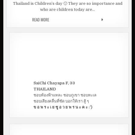
Thailand is Children’s day 🙂 They are so importance and
who are children today are…
READ MORE
5 THINGS ABOUT LITTLE CHAYAPA
SaiChi Chayapa F, 33
THAILAND
ชอบท้องฟ้าแหละ ชอบภูเขา ชอบทะเล
ชอบเสียงคลื่นที่ซัด บอกให้เรา สู้ ๆ
ข อ พ ร ะ เ ย ซู อ ว ย พ ร น ะ ค ะ :')