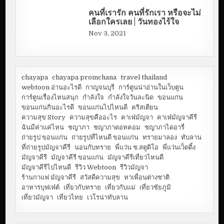
คนที่เรารัก คนที่รักเรา หรือจะไม่
เลือกใครเลย | วันทองไร้ใจ
Nov 3, 2021
chayapa
chayapa promchana
travel thailand
webtoon อ่านอะไรดี
กาญจนบุรี
การ์ตูนน่าอ่านในเว็บตูน
การ์ตูนเรื่องไหนสนุก
กำลังใจ
กำลังใจวันละนิด
ขอนแก่น
ขอนแก่นกินอะไรดี
ขอนแก่นไปไหนดี
คริสเตียน
ความสุข Story
ความสุขคืออะไร
คาเฟ่มัญจา
คาเฟ่มัญจาคีรี
ฉันมีค่าแค่ไหน
ชญาภา
ชญาภาดอทคอม
ชญาภาไดอารี่
ถ่ายรูป ขอนแก่น
ถ่ายรูปที่ไหนดี ขอนแก่น
ทรายมาลอง
ทับลาน
ที่ถ่ายรูปมัญจาคีรี
นอนกับทราย
พี่แว่น ช.สตูดิโอ
พี่แว่นเว็ดดิ้ง
มัญจาคีรี
มัญจาคีรี ขอนแก่น
มัญจาคีรีเที่ยวไหนดี
มัญจาคีรีไปไหนดี
รีวิว Webtoon
รีวิวมัญจา
ร้านกาแฟ มัญจาคีรี
สวัสดีความสุข
หาเพื่อนต่างชาติ
อาหารบุฟเฟ่ต์
เที่ยวกับทราย
เที่ยวกับแม่
เที่ยวชัยภูมิ
เที่ยวมัญจา
เที่ยวไทย
เวโรน่าทับลาน