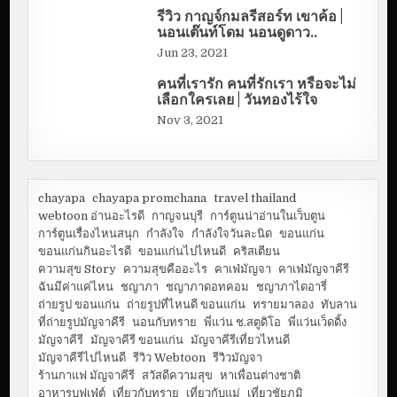
รีวิว กาญจ์กมลรีสอร์ท เขาค้อ |
นอนเต๊นท์โดม นอนดูดาว..
Jun 23, 2021
คนที่เรารัก คนที่รักเรา หรือจะไม่
เลือกใครเลย | วันทองไร้ใจ
Nov 3, 2021
chayapa
chayapa promchana
travel thailand
webtoon อ่านอะไรดี
กาญจนบุรี
การ์ตูนน่าอ่านในเว็บตูน
การ์ตูนเรื่องไหนสนุก
กำลังใจ
กำลังใจวันละนิด
ขอนแก่น
ขอนแก่นกินอะไรดี
ขอนแก่นไปไหนดี
คริสเตียน
ความสุข Story
ความสุขคืออะไร
คาเฟ่มัญจา
คาเฟ่มัญจาคีรี
ฉันมีค่าแค่ไหน
ชญาภา
ชญาภาดอทคอม
ชญาภาไดอารี่
ถ่ายรูป ขอนแก่น
ถ่ายรูปที่ไหนดี ขอนแก่น
ทรายมาลอง
ทับลาน
ที่ถ่ายรูปมัญจาคีรี
นอนกับทราย
พี่แว่น ช.สตูดิโอ
พี่แว่นเว็ดดิ้ง
มัญจาคีรี
มัญจาคีรี ขอนแก่น
มัญจาคีรีเที่ยวไหนดี
มัญจาคีรีไปไหนดี
รีวิว Webtoon
รีวิวมัญจา
ร้านกาแฟ มัญจาคีรี
สวัสดีความสุข
หาเพื่อนต่างชาติ
อาหารบุฟเฟ่ต์
เที่ยวกับทราย
เที่ยวกับแม่
เที่ยวชัยภูมิ