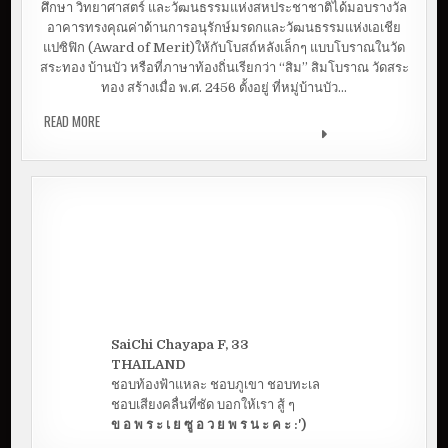
ศึกษา วิทยาศาสตร์ และวัฒนธรรมแห่งสหประชาชาติได้มอบรางวัล
อาคารทรงคุณค่าด้านการอนุรักษ์มรดกและวัฒนธรรมแห่งเอเชีย
แปซิฟิก (Award of Merit)ให้กับโบสถ์หลังเล็กๆ แบบโบราณในวัด
สระทอง บ้านบัว หรือที่ภาษาท้องถิ่นเรียกว่า “สิม” สิมโบราณ วัดสระ
ทอง สร้างเมื่อ พ.ศ. 2456 ตั้งอยู่ ที่หมู่บ้านบัว…
READ MORE
สิมโบราณ วัดสระทอง บ้านบัว มรดกทางวัฒนธรรมแห่ง
เอเชียและแปซิฟิก | ที่เที่ยวมัญจาคีรี
SaiChi Chayapa F, 33
THAILAND
ชอบท้องฟ้าแหละ ชอบภูเขา ชอบทะเล
ชอบเสียงคลื่นที่ซัด บอกให้เรา สู้ ๆ
ข อ พ ร ะ เ ย ซู อ ว ย พ ร น ะ ค ะ :')