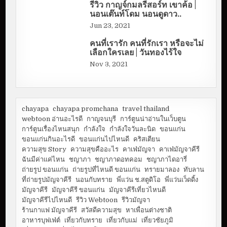
รีวิว กาญจ์กมลรีสอร์ท เขาค้อ |
นอนเต๊นท์โดม นอนดูดาว..
Jun 23, 2021
คนที่เรารัก คนที่รักเรา หรือจะไม่
เลือกใครเลย | วันทองไร้ใจ
Nov 3, 2021
chayapa
chayapa promchana
travel thailand
webtoon อ่านอะไรดี
กาญจนบุรี
การ์ตูนน่าอ่านในเว็บตูน
การ์ตูนเรื่องไหนสนุก
กำลังใจ
กำลังใจวันละนิด
ขอนแก่น
ขอนแก่นกินอะไรดี
ขอนแก่นไปไหนดี
คริสเตียน
ความสุข Story
ความสุขคืออะไร
คาเฟ่มัญจา
คาเฟ่มัญจาคีรี
ฉันมีค่าแค่ไหน
ชญาภา
ชญาภาดอทคอม
ชญาภาไดอารี่
ถ่ายรูป ขอนแก่น
ถ่ายรูปที่ไหนดี ขอนแก่น
ทรายมาลอง
ทับลาน
ที่ถ่ายรูปมัญจาคีรี
นอนกับทราย
พี่แว่น ช.สตูดิโอ
พี่แว่นเว็ดดิ้ง
มัญจาคีรี
มัญจาคีรี ขอนแก่น
มัญจาคีรีเที่ยวไหนดี
มัญจาคีรีไปไหนดี
รีวิว Webtoon
รีวิวมัญจา
ร้านกาแฟ มัญจาคีรี
สวัสดีความสุข
หาเพื่อนต่างชาติ
อาหารบุฟเฟ่ต์
เที่ยวกับทราย
เที่ยวกับแม่
เที่ยวชัยภูมิ