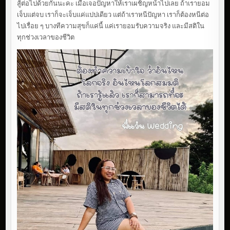
สู้ต่อไปด้วยกันนะคะ เมื่อเจอปัญหาให้เราเผชิญหน้าไปเลย ถ้าเรายอม
เจ็บแต่จบ เราก็จะเจ็บแค่แปปเดียว แต่ถ้าเราหนีปัญหา เราก็ต้องหนีต่อ
ไปเรื่อย ๆ บางทีความสุขก็แค่นี้ แค่เรายอมรับความจริง และมีสติใน
ทุกช่วงเวลาของชีวิต