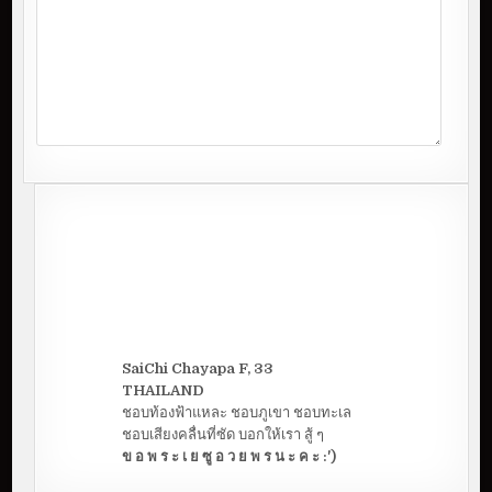
SaiChi Chayapa F, 33
THAILAND
ชอบท้องฟ้าแหละ ชอบภูเขา ชอบทะเล
ชอบเสียงคลื่นที่ซัด บอกให้เรา สู้ ๆ
ข อ พ ร ะ เ ย ซู อ ว ย พ ร น ะ ค ะ :')