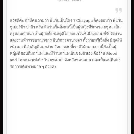
สวัสดีค่ะ ถ้ามีคนถามว่า พี่แว่นเป็นใคร ? Chayapa ก็คงตอบว่า พี่แว่น
ซูเปอร์ป้า ปาป้า หรือ พี่แว่นเว็ดดิ้งคนนี้เป็นผู้หญิงที่รักพระเยซูค่ะ เป็น
ครูสอนศาสนา เป็นผู้ก่อตั้ง ช.สตูดิโอ ออแกไนซ์เมืองขอน ที่รับจัดงาน
แต่งงานทั่วราชอาณาจักร มีบริการครบวงจร ทั้งถ่ายพรีเว็ดดิ้ง มีชุดให้
เช่า และที่สำคัญคือคุยง่าย จัดตามงบที่เรามีได้ นอกจากนี้ยังเป็นผู้
หญิงที่ชอบดื่มกาแฟ และมีร้านกาแฟเป็นของตัวเอง คือร้าน Mood
and Tone คาเฟ่เก๋ ๆ ใน บขส. เก่าจังหวัดขอนแก่น และเป็นคนที่หลง
รักการเดินทางมาก ๆ ด้วยค่ะ