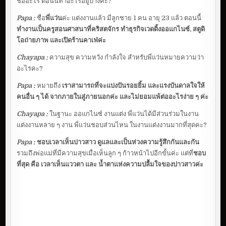
ชื่ออะไร ตอนนี้ทำอะไรอยู่บ้างคะ?
Papa :
ชื่อ
พี่แว่น
ค่ะ แต่งงานแล้ว มีลูกชาย 1 คน อายุ 23 แล้ว ตอนนี้
ทำงานเป็นครูสอนศาสนาที่คริสตจักร ทำธุรกิจเวดดิ้งออแกไนซ์, สตูดิ
โอถ่ายภาพ และเปิดร้านคาเฟ่ค่ะ
Chayapa :
ความสุข ความหวัง กำลังใจ สำหรับพี่แว่นหมายความว่า
อะไรคะ?
Papa :
หมายถึง
เราสามารถที่จะแบ่งปันรอยยิ้ม และแรงบันดาลใจให้
คนอื่น ๆ ได้ จากภายในสู่ภายนอกค่ะ และไม่ยอมแพ้ต่ออะไรง่าย ๆ ค่ะ
Chayapa :
ในฐานะ ออแกไนซ์ งานแต่ง พี่แว่นได้มีส่วนร่วมในงาน
แต่งงานหลาย ๆ งาน พี่แว่นชอบส่วนไหน ในงานแต่งงานมากที่สุดคะ?
Papa :
ชอบเวลาเห็นบ่าวสาว ดูแลและเป็นห่วงความรู้สึกกันและกัน
รวมถึงพ่อแม่ที่มีความสุขเมื่อเห็นลูก ๆ ก้าวหน้าไปอีกขั้นค่ะ แต่ที่
ชอบ
ที่สุด คือ เวลาเห็นแววตา และ น้ำตาแห่งความปลื้มใจของบ่าวสาวค่ะ