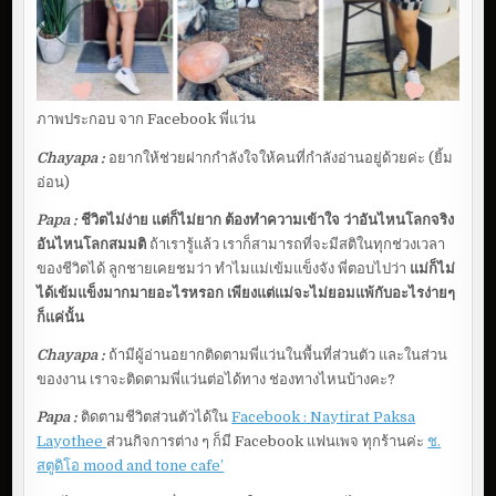
ภาพประกอบ จาก Facebook พี่แว่น
Chayapa :
อยากให้ช่วยฝากกำลังใจให้คนที่กำลังอ่านอยู่ด้วยค่ะ (ยิ้ม
อ่อน)
Papa :
ชีวิตไม่ง่าย แต่ก็ไม่ยาก ต้องทำความเข้าใจ ว่าอันไหนโลกจริง
อันไหนโลกสมมติ
ถ้าเรารู้แล้ว เราก็สามารถที่จะมีสติในทุกช่วงเวลา
ของชีวิตได้ ลูกชายเคยชมว่า ทำไมแม่เข้มแข็งจัง พี่ตอบไปว่า
แม่ก็ไม่
ได้เข้มแข็งมากมายอะไรหรอก เพียงแต่แม่จะไม่ยอมแพ้กับอะไรง่ายๆ
ก็แค่นั้น
Chayapa :
ถ้ามีผู้อ่านอยากติดตามพี่แว่นในพื้นที่ส่วนตัว และในส่วน
ของงาน เราจะติดตามพี่แว่นต่อได้ทาง ช่องทางไหนบ้างคะ?
Papa :
ติดตามชีวิตส่วนตัวได้ใน
Facebook : Naytirat Paksa
Layothee
ส่วนกิจการต่าง ๆ ก็มี Facebook แฟนเพจ ทุกร้านค่ะ
ช.
สตูดิโอ
mood and tone cafe’