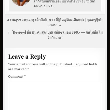
จำกัดให้กับชีวิตเยอะ อยากทำอะไร อย่ามัวแต่
คิด ทำเลยเหอะ
P
ความสุขของคุณครู เด็กคือผ้าขาว ที่ผู้ใหญ่ต้องเติมแต่ง | คุณครูกุ๊กไก่
o
เกศรา →
s
← [Review] อิ่ม ฟิน คุ้มสุด! บุฟเฟ่ต์แซลมอน 399.- ++ กินไม่อั้น ไม่
จำกัดเวลา
t
n
a
Leave a Reply
v
Your email address will not be published.
Required fields
i
are marked
*
g
Comment
*
a
t
i
o
n