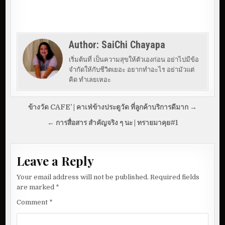
Author:
SaiChi Chayapa
เริ่มต้นที่ เป็นความสุขให้ตัวเองก่อน อย่าไปมีข้อ
จำกัดให้กับชีวิตเยอะ อยากทำอะไร อย่ามัวแต่
คิด ทำเลยเหอะ
P
ข้างวัด CAFE’ | คาเฟ่ข้างประตูวัด ที่ลูกค้าบริการดีมาก →
o
← การสื่อสาร สำคัญจริง ๆ นะ | ทรายมาคุย#1
s
t
Leave a Reply
n
a
Your email address will not be published.
Required fields
v
are marked
*
i
Comment
*
g