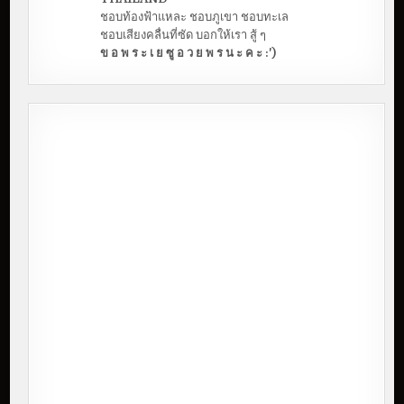
ชอบท้องฟ้าแหละ ชอบภูเขา ชอบทะเล
ชอบเสียงคลื่นที่ซัด บอกให้เรา สู้ ๆ
ข อ พ ร ะ เ ย ซู อ ว ย พ ร น ะ ค ะ :')