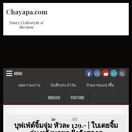
Skip
Chayapa.com
to
content
Diary | Lifestyle n'
Review
MENU
บทความเก่าๆ
บันทึกประจำวัน
ป้ายยาของน่าซื้อ
ENGLISH
YOUTUBE
POSTED IN
EAT
บุฟเฟ่ต์จิ้มจุ่ม หัวละ 129.- | ใบเตยจิ้ม