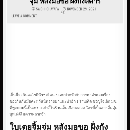
จุ่ม หลังมอขอ ฝั่งกังสดาร
SAICHI CHAYAPA
NOVEMBER 29, 2021
LEAVE A COMMENT
ON บุฟเฟ่ต์จิ้มจุ่ม หัวละ 129.- | ใบเตยจิ้มจุ่ม หลังมอขอ
ฝั่งกังสดาร
เย็นนี้จะกินอะไรดีน๊า? เพื่อน ๆ เคยปวดหัวกับการหาคำตอบเรื่อง
ของกินกันมั้ยคะ? วันนี้ทรายมาแนะนำอีก 1 ร้านเด็ด ขวัญใจเด็ก มข.
ที่พูดแบบนี้เป็นเพราะเก้าอี้ในร้านเต็มเกือบตลอด ใครที่เป็นสายจิ้มจุ่ม
บุฟเฟ่ต์ไม่ควรพลาดจ้า
ใบเตยจิ้มจุ่ม หลังมอขอ ฝั่งกัง