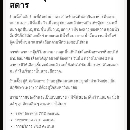
สดาร
ร้านนี้เป็นอีกร้านที่คุ้มค่ามากค่ะ สำหรับคนที่ชอบกินอาหารที่หลาก
หลาย เพราะมีทั้งเนื้อวัว เนื้อหมู ปลาดอลลี่ ปลาหมึก เต้าหู้ปลา บะหมี่
หยก ลูกชิ้น หมูสามชั้น เกี๊ยว หมูบด ฯลฯ มีของคาว ของหวาน แถมน้ำ
จิ้มที่นี่ก็มีให้เลือกตั้ง 4 แบบแน่ะ มีน้ำจิ้มมะขาม น้ำจิ้มหวาน น้ำจิ้มซี
ฟู๊ด น้ำจิ้มขม รสชาติ เลือกตามที่ตัวเองชอบได้เลย
การตักอาหาร ผู้บริโภคสามารถลุกขึ้นเดินไปเลือกตักอาหารที่ชอบได้
ตามอัธยาศัย เลือกได้ทุกอย่างที่ต้องการ วันนั้น ทรายไปหลัง 2 ทุ่ม
อาหารมีให้เลือกเริ่มจะน้อยแล้ว แต่ก็ยังทันได้ชิมเนื้อ รสชาติโอเคเลย
ค่ะ ถ้าไปเร็วกว่านั้นน่าจะดีกว่าค่ะ
ร้านตั้งอยู่ที่ ฝั่งกังสดาล ร้านอยู่ติดถนนเลยค่ะ ลูกค้าส่วนใหญ่จะเป็น
นักศึกษา เพราะว่าที่ตั้งอยู่ใกล้มหาวิทยาลัย
บรรยากาศของร้านจะเป็นแบบสบาย ๆ มีที่นั่งเยอะเต็มร้านเลยค่ะ นั่งชิ
ลล์ ๆ ลุกตักเพลิน ๆ ตามสบายได้เลย
รสชาติอาหาร 7/10 คะแนน
บรรยากาศ 7/10 คะแนน
การบริการ 8/10 คะแนน