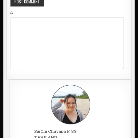
Δ
SaiChi Chayapa F, 33
THAILAND