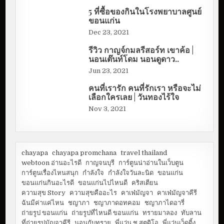
5 ที่ซื้อของกินในโรงพยาบาลศูนย์
ขอนแก่น
Dec 23, 2021
รีวิว กาญจ์กมลรีสอร์ท เขาค้อ |
นอนเต๊นท์โดม นอนดูดาว..
Jun 23, 2021
คนที่เรารัก คนที่รักเรา หรือจะไม่
เลือกใครเลย | วันทองไร้ใจ
Nov 3, 2021
chayapa
chayapa promchana
travel thailand
webtoon อ่านอะไรดี
กาญจนบุรี
การ์ตูนน่าอ่านในเว็บตูน
การ์ตูนเรื่องไหนสนุก
กำลังใจ
กำลังใจวันละนิด
ขอนแก่น
ขอนแก่นกินอะไรดี
ขอนแก่นไปไหนดี
คริสเตียน
ความสุข Story
ความสุขคืออะไร
คาเฟ่มัญจา
คาเฟ่มัญจาคีรี
ฉันมีค่าแค่ไหน
ชญาภา
ชญาภาดอทคอม
ชญาภาไดอารี่
ถ่ายรูป ขอนแก่น
ถ่ายรูปที่ไหนดี ขอนแก่น
ทรายมาลอง
ทับลาน
ที่ถ่ายรูปมัญจาคีรี
นอนกับทราย
พี่แว่น ช.สตูดิโอ
พี่แว่นเว็ดดิ้ง