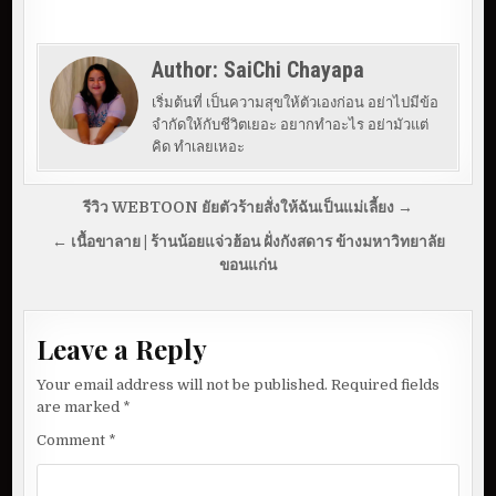
Author:
SaiChi Chayapa
เริ่มต้นที่ เป็นความสุขให้ตัวเองก่อน อย่าไปมีข้อ
จำกัดให้กับชีวิตเยอะ อยากทำอะไร อย่ามัวแต่
คิด ทำเลยเหอะ
P
รีวิว WEBTOON ยัยตัวร้ายสั่งให้ฉันเป็นแม่เลี้ยง →
o
← เนื้อขาลาย | ร้านน้อยแจ่วฮ้อน ฝั่งกังสดาร ข้างมหาวิทยาลัย
s
ขอนแก่น
t
n
Leave a Reply
a
v
Your email address will not be published.
Required fields
are marked
*
i
Comment
*
g
a