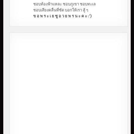
ชอบท้องฟ้าแหละ ชอบภูเขา ชอบทะเล
ชอบเสียงคลื่นที่ซัด บอกให้เรา สู้ ๆ
ข อ พ ร ะ เ ย ซู อ ว ย พ ร น ะ ค ะ :')