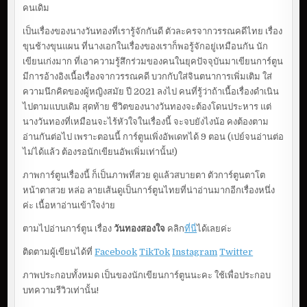
คนเดิม
เป็นเรื่องของนางวันทองที่เรารู้จักกันดี ตัวละครจากวรรณคดีไทย เรื่อง
ขุนช้างขุนแผน ที่นางเอกในเรื่องของเราก็พอรู้จักอยู่เหมือนกัน นัก
เขียนเก่งมาก ที่เอาความรู้สึกร่วมของคนในยุคปัจจุบันมาเขียนการ์ตูน
มีการอ้างอิงเนื้อเรื่องจากวรรณคดี บวกกับใส่จินตนาการเพิ่มเติม ใส่
ความนึกคิดของผู้หญิงสมัย ปี 2021 ลงไป คนที่รู้ว่าถ้าเนื้อเรื่องดำเนิน
ไปตามแบบเดิม สุดท้าย ชีวิตของนางวันทองจะต้องโดนประหาร แต่
นางวันทองที่เหมือนจะไร้หัวใจในเรื่องนี้ จะจบยังไงน้อ คงต้องตาม
อ่านกันต่อไป เพราะตอนนี้ การ์ตูนเพิ่งอัพเดทได้ 9 ตอน (เปย์จนอ่านต่อ
ไม่ได้แล้ว ต้องรอนักเขียนอัพเพิ่มเท่านั้น!)
ภาพการ์ตูนเรื่องนี้ ก็เป็นภาพที่สวย ดูแล้วสบายตา ตัวการ์ตูนตาโต
หน้าตาสวย หล่อ ลายเส้นดูเป็นการ์ตูนไทยที่น่าอ่านมากอีกเรื่องหนึ่ง
ค่ะ เนื้อหาอ่านเข้าใจง่าย
ตามไปอ่านการ์ตูน เรื่อง
วันทองสองใจ
คลิก
ที่นี่
ได้เลยค่ะ
ติดตามผู้เขียนได้ที่
Facebook
TikTok
Instagram
Twitter
ภาพประกอบทั้งหมด เป็นของนักเขียนการ์ตูนนะคะ ใช้เพื่อประกอบ
บทความรีวิวเท่านั้น!