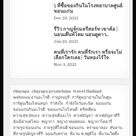
5 ที่ซื้อของกินในโรงพยาบาลศูนย์
ขอนแก่น
Dec 23, 2021
รีวิว กาญจ์กมลรีสอร์ท เขาค้อ |
นอนเต๊นท์โดม นอนดูดาว..
Jun 23, 2021
คนที่เรารัก คนที่รักเรา หรือจะไม่
เลือกใครเลย | วันทองไร้ใจ
Nov 3, 2021
chayapa
chayapa promchana
travel thailand
webtoon อ่านอะไรดี
กาญจนบุรี
การ์ตูนน่าอ่านในเว็บตูน
การ์ตูนเรื่องไหนสนุก
กำลังใจ
กำลังใจวันละนิด
ขอนแก่น
ขอนแก่นกินอะไรดี
ขอนแก่นไปไหนดี
คริสเตียน
ความสุข Story
ความสุขคืออะไร
คาเฟ่มัญจา
คาเฟ่มัญจาคีรี
ฉันมีค่าแค่ไหน
ชญาภา
ชญาภาดอทคอม
ชญาภาไดอารี่
ถ่ายรูป ขอนแก่น
ถ่ายรูปที่ไหนดี ขอนแก่น
ทรายมาลอง
ทับลาน
ที่ถ่ายรูปมัญจาคีรี
นอนกับทราย
พี่แว่น ช.สตูดิโอ
พี่แว่นเว็ดดิ้ง