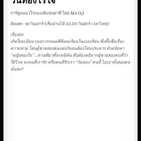
การ์ตูนแนวโรแมนซ์แฟนตาซี โดย Mu (มุ)
อัพเดท : ทุกวันเสาร์ (เริ่มอ่านได้ 22.00 วันศุกร์ เวลาไทย)
เรื่องย่อ
เกิดใหม่เป็นนางเอกวรรณคดีที่เคยเรียนในแบบเรียน ซึ่งขึ้นชื่อเรื่อง
ความซวย โดนผู้ชายสองคนแย่งกันจนต้องโทษประหาร ด้วยข้อหา
“หญิงสองใจ” …ทางเดียวที่จะหนีพ้น คือต้องหนีจากผู้ชายสองคนที่ว่า
ให้ไกล จะคนที่เรารัก หรือคนที่รักเรา “วันทอง” คนนี้ ไม่เอาทั้งสองคน
นั่นล่ะ!!