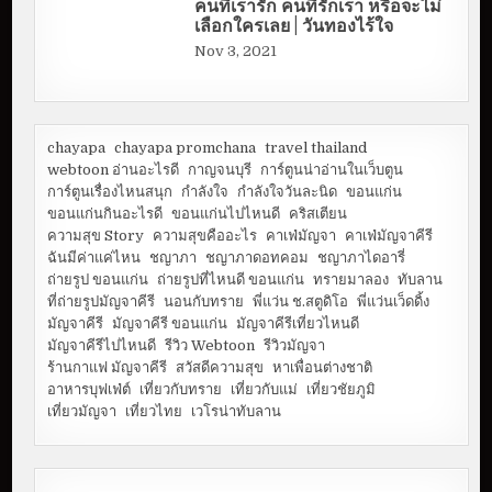
คนที่เรารัก คนที่รักเรา หรือจะไม่
เลือกใครเลย | วันทองไร้ใจ
Nov 3, 2021
chayapa
chayapa promchana
travel thailand
webtoon อ่านอะไรดี
กาญจนบุรี
การ์ตูนน่าอ่านในเว็บตูน
การ์ตูนเรื่องไหนสนุก
กำลังใจ
กำลังใจวันละนิด
ขอนแก่น
ขอนแก่นกินอะไรดี
ขอนแก่นไปไหนดี
คริสเตียน
ความสุข Story
ความสุขคืออะไร
คาเฟ่มัญจา
คาเฟ่มัญจาคีรี
ฉันมีค่าแค่ไหน
ชญาภา
ชญาภาดอทคอม
ชญาภาไดอารี่
ถ่ายรูป ขอนแก่น
ถ่ายรูปที่ไหนดี ขอนแก่น
ทรายมาลอง
ทับลาน
ที่ถ่ายรูปมัญจาคีรี
นอนกับทราย
พี่แว่น ช.สตูดิโอ
พี่แว่นเว็ดดิ้ง
มัญจาคีรี
มัญจาคีรี ขอนแก่น
มัญจาคีรีเที่ยวไหนดี
มัญจาคีรีไปไหนดี
รีวิว Webtoon
รีวิวมัญจา
ร้านกาแฟ มัญจาคีรี
สวัสดีความสุข
หาเพื่อนต่างชาติ
อาหารบุฟเฟ่ต์
เที่ยวกับทราย
เที่ยวกับแม่
เที่ยวชัยภูมิ
เที่ยวมัญจา
เที่ยวไทย
เวโรน่าทับลาน