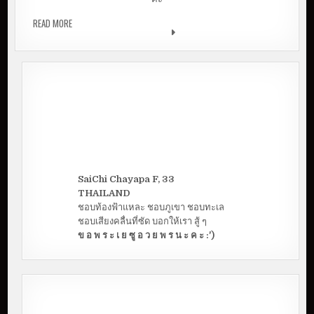
READ MORE
เปิดวาร์ป 3 ช่อง YOUTUBE คนมัญจาฯ กดติดตามไว้ดูกัน
เพลิน ๆ
SaiChi Chayapa F, 33
THAILAND
ชอบท้องฟ้าแหละ ชอบภูเขา ชอบทะเล
ชอบเสียงคลื่นที่ซัด บอกให้เรา สู้ ๆ
ข อ พ ร ะ เ ย ซู อ ว ย พ ร น ะ ค ะ :')