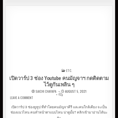
ETC.
Posted in
เปิดวาร์ป 3 ช่อง Youtube คนมัญจาฯ กดติดตาม
ไว้ดูกันเพลิน ๆ
SAICHI CHAYAPA
AUGUST 5, 2021
LEAVE A COMMENT
ON เปิดวาร์ป 3 ช่อง YOUTUBE คนมัญจาฯ กดติดตามไว้ดู
กันเพลิน ๆ
เปิดวาร์ป 3 ช่องยูทูป ที่ทำโดยคนมัญจาคีรี และคนใกล้เคียง จะเป็น
ช่องแนวไหน คนทำหน้าตาแบบไหน น่าดูมั้ย? คลิกเข้ามาอ่านได้นะ
คะ