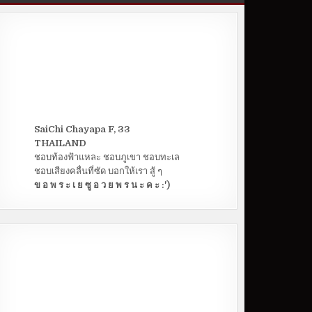
SaiChi Chayapa F, 33
THAILAND
ชอบท้องฟ้าแหละ ชอบภูเขา ชอบทะเล
ชอบเสียงคลื่นที่ซัด บอกให้เรา สู้ ๆ
ข อ พ ร ะ เ ย ซู อ ว ย พ ร น ะ ค ะ :')