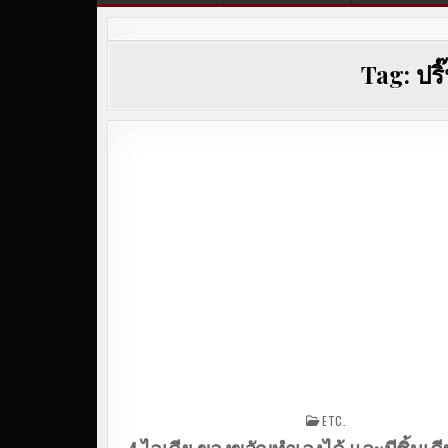
Tag:
ปร
ETC.
Posted in