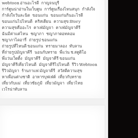
webtoon อ่านอะไรดี
กาญจนบุรี
การ์ตูนน่าอ่านในเว็บตูน
การ์ตูนเรื่องไหนสนุก
กำลังใจ
กำลังใจวันละนิด
ขอนแก่น
ขอนแก่นกินอะไรดี
ขอนแก่นไปไหนดี
คริสเตียน
ความสุข Story
ความสุขคืออะไร
คาเฟ่มัญจา
คาเฟ่มัญจาคีรี
ฉันมีค่าแค่ไหน
ชญาภา
ชญาภาดอทคอม
ชญาภาไดอารี่
ถ่ายรูป ขอนแก่น
ถ่ายรูปที่ไหนดี ขอนแก่น
ทรายมาลอง
ทับลาน
ที่ถ่ายรูปมัญจาคีรี
นอนกับทราย
พี่แว่น ช.สตูดิโอ
พี่แว่นเว็ดดิ้ง
มัญจาคีรี
มัญจาคีรี ขอนแก่น
มัญจาคีรีเที่ยวไหนดี
มัญจาคีรีไปไหนดี
รีวิว Webtoon
รีวิวมัญจา
ร้านกาแฟ มัญจาคีรี
สวัสดีความสุข
หาเพื่อนต่างชาติ
อาหารบุฟเฟ่ต์
เที่ยวกับทราย
เที่ยวกับแม่
เที่ยวชัยภูมิ
เที่ยวมัญจา
เที่ยวไทย
เวโรน่าทับลาน