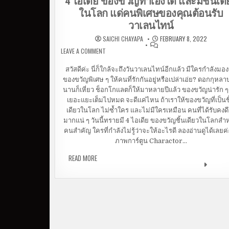
4 ไอเดีย ของขวัญทำเองได้ และมีชิ้นเดี
ในโลก แด่คนพิเศษของคุณต้อนรับ
วาเลนไทน์
SAICHI CHAYAPA
FEBRUARY 8, 2022
LEAVE A COMMENT
ON 4 ไอเดีย ของขวัญทำเองได้ และมีชิ้นเดียว
แด่คนพิเศษของคุณต้อนรับวาเลนไทน์
สวัสดีค่ะ นี่ก็ใกล้จะถึงวันวาเลนไทน์อีกแล้ว มีใครกำลังมอ
ของขวัญพิเศษ ๆ ให้คนที่รักกันอยู่หรือเปล่าเอ่ย? ดอกกุหลา
นานก็เหี่ยว ช็อกโกแลตก็ให้มาหลายปีแล้ว ของขวัญน่ารัก ๆ 
เยอะแยะเต็มไปหมด จะดีแค่ไหน ถ้าเราให้ของขวัญที่เป็นชิ
เดียวในโลก ไม่ซ้ำใคร และไม่มีใครเหมือน คนที่ได้รับคงด
มากแน่ ๆ วันนี้ทรายมี 4 ไอเดีย ของขวัญชิ้นเดียวในโลกสำ
คนสำคัญ ใครที่กำลังไม่รู้ว่าจะให้อะไรดี ลองอ่านดูได้เลยค่
ภาพการ์ตูน Charactor…
READ MORE
4 ไอเดีย ของขวัญทำเองได้ และมีชิ้นเดียวในโ
แด่คนพิเศษของคุณต้อนรับวาเลนไทน์