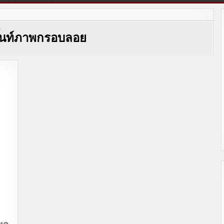
ิ๊นท์ภาพกรอบลอย