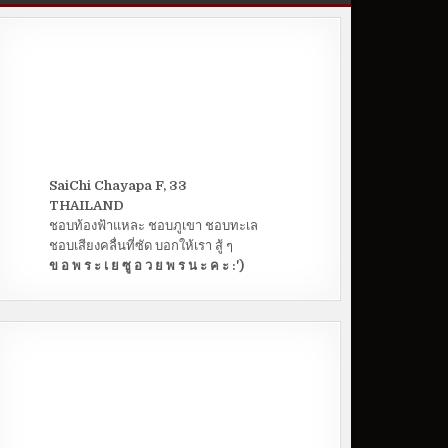
SaiChi Chayapa F, 33
THAILAND
ชอบท้องฟ้าแหละ ชอบภูเขา ชอบทะเล
ชอบเสียงคลื่นที่ซัด บอกให้เรา สู้ ๆ
ข อ พ ร ะ เ ย ซู อ ว ย พ ร น ะ ค ะ :')