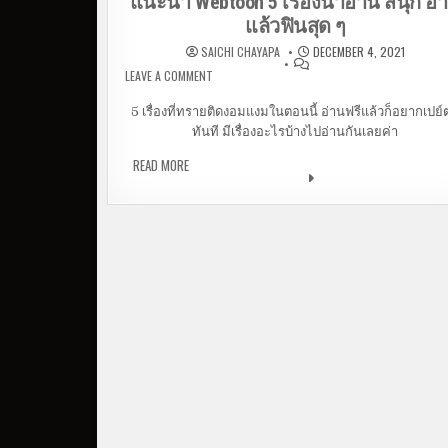
แนะนำ Webtoon 5 เรื่องน่าอ่าน สนุก อ่
แล้วฟินสุด ๆ
SAICHI CHAYAPA
DECEMBER 4, 2021
LEAVE A COMMENT
ON แนะนำ WEBTOON 5 เรื่องน่าอ่าน สนุก อ่าน
ฟินสุด ๆ
5 เรื่องที่ทรายติดงอมแงมในตอนนี้ อ่านฟรีแล้วก็อยากเปย์ต
ทันที มีเรื่องอะไรบ้างไปอ่านกันเลยค่า
READ MORE
แนะนำ WEBTOON 5 เรื่องน่าอ่าน สนุก อ่านแล้วฟ
สุด ๆ