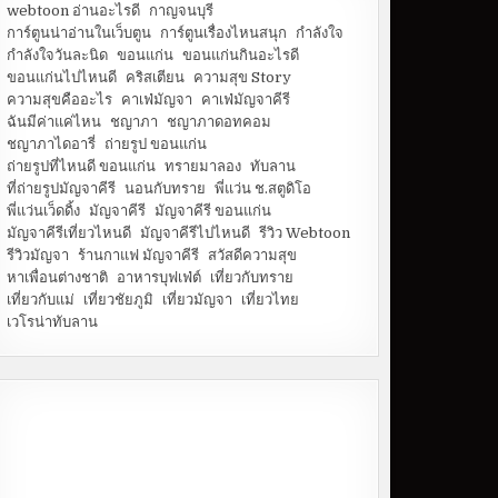
webtoon อ่านอะไรดี
กาญจนบุรี
การ์ตูนน่าอ่านในเว็บตูน
การ์ตูนเรื่องไหนสนุก
กำลังใจ
กำลังใจวันละนิด
ขอนแก่น
ขอนแก่นกินอะไรดี
ขอนแก่นไปไหนดี
คริสเตียน
ความสุข Story
ความสุขคืออะไร
คาเฟ่มัญจา
คาเฟ่มัญจาคีรี
ฉันมีค่าแค่ไหน
ชญาภา
ชญาภาดอทคอม
ชญาภาไดอารี่
ถ่ายรูป ขอนแก่น
ถ่ายรูปที่ไหนดี ขอนแก่น
ทรายมาลอง
ทับลาน
ที่ถ่ายรูปมัญจาคีรี
นอนกับทราย
พี่แว่น ช.สตูดิโอ
พี่แว่นเว็ดดิ้ง
มัญจาคีรี
มัญจาคีรี ขอนแก่น
มัญจาคีรีเที่ยวไหนดี
มัญจาคีรีไปไหนดี
รีวิว Webtoon
รีวิวมัญจา
ร้านกาแฟ มัญจาคีรี
สวัสดีความสุข
หาเพื่อนต่างชาติ
อาหารบุฟเฟ่ต์
เที่ยวกับทราย
เที่ยวกับแม่
เที่ยวชัยภูมิ
เที่ยวมัญจา
เที่ยวไทย
เวโรน่าทับลาน