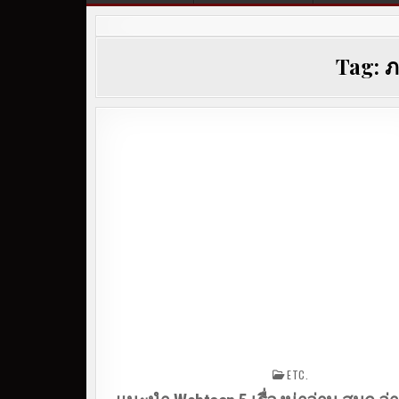
Tag:
ภ
ETC.
Posted in