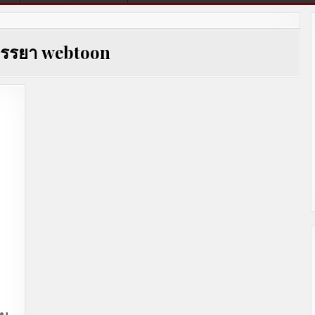
รรยา webtoon