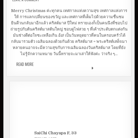
เลยเกิดมาเพื่อตายแทนคุณ
Merry Christmas ค่ะทุกคน เทศกาลแห่งความสุข เทศกาลแห่งการ
ให้ การแลกเปลี่ยนของขวัญ และเทศกาลที่เต็มไปด้วยความชื่นชม
ยินดีวนกลับมาอีกแล้ว คริสต์มาส ปีใหม่ ทรายเองก็เป็นคนนึงที่ชอบไป
ถ่ายรูปกับต้นคริสต์มาสต้นใหญ่ ชอบดูไฟสวย ๆ ที่เค้าประดับตกแต่งกัน
มันช่างดีต่อใจซะเหลือเกิน อ้อ! เป็นวันหยุดยาวที่คนในครอบครัวได้
กลับมารวมตัว เฉลิมฉลองด้วยกันด้วย คริสต์มาส = พระคริสต์เสด็จมา
หลายคนอาจจะมีความสุขกับการเฉลิมฉลองวันคริสต์มาส โดยที่ยัง
ไม่รู้จักความหมาย วันนี้ทรายจะมาเล่าให้ฟังค่ะ ว่าจริง ๆ…
READ MORE
สุขสันต์วันคริสต์มาส | เพราะชีวิตคุณมีค่า พระคริสต์
เลยเกิดมาเพื่อตายแทนคุณ
SaiChi Chayapa F, 33