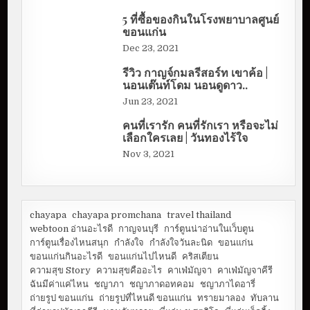
5 ที่ซื้อของกินในโรงพยาบาลศูนย์
ขอนแก่น
Dec 23, 2021
รีวิว กาญจ์กมลรีสอร์ท เขาค้อ |
นอนเต๊นท์โดม นอนดูดาว..
Jun 23, 2021
คนที่เรารัก คนที่รักเรา หรือจะไม่
เลือกใครเลย | วันทองไร้ใจ
Nov 3, 2021
chayapa
chayapa promchana
travel thailand
webtoon อ่านอะไรดี
กาญจนบุรี
การ์ตูนน่าอ่านในเว็บตูน
การ์ตูนเรื่องไหนสนุก
กำลังใจ
กำลังใจวันละนิด
ขอนแก่น
ขอนแก่นกินอะไรดี
ขอนแก่นไปไหนดี
คริสเตียน
ความสุข Story
ความสุขคืออะไร
คาเฟ่มัญจา
คาเฟ่มัญจาคีรี
ฉันมีค่าแค่ไหน
ชญาภา
ชญาภาดอทคอม
ชญาภาไดอารี่
ถ่ายรูป ขอนแก่น
ถ่ายรูปที่ไหนดี ขอนแก่น
ทรายมาลอง
ทับลาน