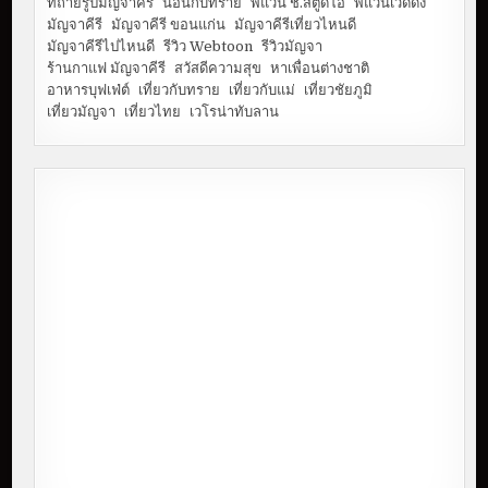
ที่ถ่ายรูปมัญจาคีรี
นอนกับทราย
พี่แว่น ช.สตูดิโอ
พี่แว่นเว็ดดิ้ง
มัญจาคีรี
มัญจาคีรี ขอนแก่น
มัญจาคีรีเที่ยวไหนดี
มัญจาคีรีไปไหนดี
รีวิว Webtoon
รีวิวมัญจา
ร้านกาแฟ มัญจาคีรี
สวัสดีความสุข
หาเพื่อนต่างชาติ
อาหารบุฟเฟ่ต์
เที่ยวกับทราย
เที่ยวกับแม่
เที่ยวชัยภูมิ
เที่ยวมัญจา
เที่ยวไทย
เวโรน่าทับลาน