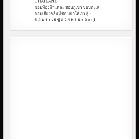
THAILAND
ชอบท้องฟ้าแหละ ชอบภูเขา ชอบทะเล
ชอบเสียงคลื่นที่ซัด บอกให้เรา สู้ ๆ
ข อ พ ร ะ เ ย ซู อ ว ย พ ร น ะ ค ะ :')