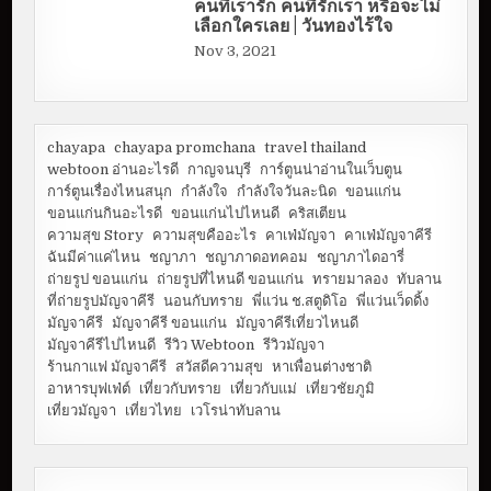
คนที่เรารัก คนที่รักเรา หรือจะไม่
เลือกใครเลย | วันทองไร้ใจ
Nov 3, 2021
chayapa
chayapa promchana
travel thailand
webtoon อ่านอะไรดี
กาญจนบุรี
การ์ตูนน่าอ่านในเว็บตูน
การ์ตูนเรื่องไหนสนุก
กำลังใจ
กำลังใจวันละนิด
ขอนแก่น
ขอนแก่นกินอะไรดี
ขอนแก่นไปไหนดี
คริสเตียน
ความสุข Story
ความสุขคืออะไร
คาเฟ่มัญจา
คาเฟ่มัญจาคีรี
ฉันมีค่าแค่ไหน
ชญาภา
ชญาภาดอทคอม
ชญาภาไดอารี่
ถ่ายรูป ขอนแก่น
ถ่ายรูปที่ไหนดี ขอนแก่น
ทรายมาลอง
ทับลาน
ที่ถ่ายรูปมัญจาคีรี
นอนกับทราย
พี่แว่น ช.สตูดิโอ
พี่แว่นเว็ดดิ้ง
มัญจาคีรี
มัญจาคีรี ขอนแก่น
มัญจาคีรีเที่ยวไหนดี
มัญจาคีรีไปไหนดี
รีวิว Webtoon
รีวิวมัญจา
ร้านกาแฟ มัญจาคีรี
สวัสดีความสุข
หาเพื่อนต่างชาติ
อาหารบุฟเฟ่ต์
เที่ยวกับทราย
เที่ยวกับแม่
เที่ยวชัยภูมิ
เที่ยวมัญจา
เที่ยวไทย
เวโรน่าทับลาน