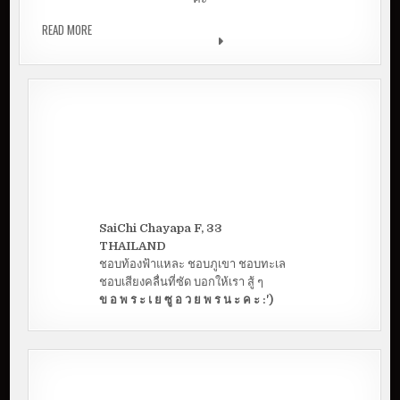
READ MORE
เปิดวาร์ป 3 ช่อง YOUTUBE คนมัญจาฯ กดติดตามไว้ดูกัน
เพลิน ๆ
SaiChi Chayapa F, 33
THAILAND
ชอบท้องฟ้าแหละ ชอบภูเขา ชอบทะเล
ชอบเสียงคลื่นที่ซัด บอกให้เรา สู้ ๆ
ข อ พ ร ะ เ ย ซู อ ว ย พ ร น ะ ค ะ :')