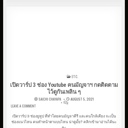
ETC.
Posted in
เปิดวาร์ป 3 ช่อง Youtube คนมัญจาฯ กดติดตาม
ไว้ดูกันเพลิน ๆ
SAICHI CHAYAPA
AUGUST 5, 2021
LEAVE A COMMENT
ON เปิดวาร์ป 3 ช่อง YOUTUBE คนมัญจาฯ กดติดตามไว้ดู
กันเพลิน ๆ
เปิดวาร์ป 3 ช่องยูทูป ที่ทำโดยคนมัญจาคีรี และคนใกล้เคียง จะเป็น
ช่องแนวไหน คนทำหน้าตาแบบไหน น่าดูมั้ย? คลิกเข้ามาอ่านได้นะ
คะ