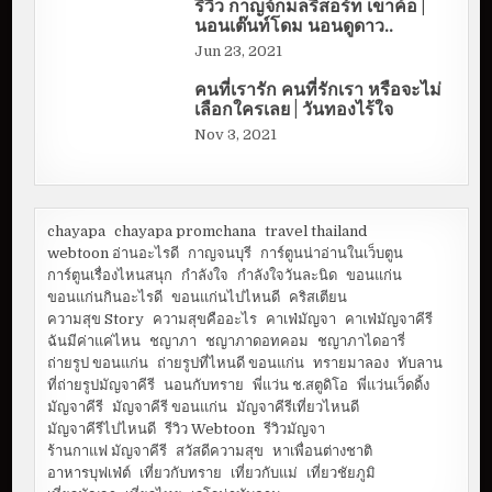
รีวิว กาญจ์กมลรีสอร์ท เขาค้อ |
นอนเต๊นท์โดม นอนดูดาว..
Jun 23, 2021
คนที่เรารัก คนที่รักเรา หรือจะไม่
เลือกใครเลย | วันทองไร้ใจ
Nov 3, 2021
chayapa
chayapa promchana
travel thailand
webtoon อ่านอะไรดี
กาญจนบุรี
การ์ตูนน่าอ่านในเว็บตูน
การ์ตูนเรื่องไหนสนุก
กำลังใจ
กำลังใจวันละนิด
ขอนแก่น
ขอนแก่นกินอะไรดี
ขอนแก่นไปไหนดี
คริสเตียน
ความสุข Story
ความสุขคืออะไร
คาเฟ่มัญจา
คาเฟ่มัญจาคีรี
ฉันมีค่าแค่ไหน
ชญาภา
ชญาภาดอทคอม
ชญาภาไดอารี่
ถ่ายรูป ขอนแก่น
ถ่ายรูปที่ไหนดี ขอนแก่น
ทรายมาลอง
ทับลาน
ที่ถ่ายรูปมัญจาคีรี
นอนกับทราย
พี่แว่น ช.สตูดิโอ
พี่แว่นเว็ดดิ้ง
มัญจาคีรี
มัญจาคีรี ขอนแก่น
มัญจาคีรีเที่ยวไหนดี
มัญจาคีรีไปไหนดี
รีวิว Webtoon
รีวิวมัญจา
ร้านกาแฟ มัญจาคีรี
สวัสดีความสุข
หาเพื่อนต่างชาติ
อาหารบุฟเฟ่ต์
เที่ยวกับทราย
เที่ยวกับแม่
เที่ยวชัยภูมิ