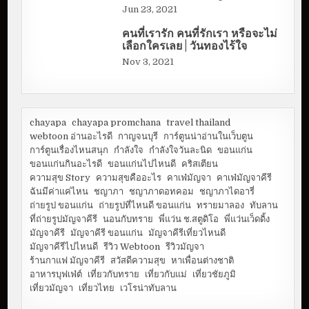
Jun 23, 2021
คนที่เรารัก คนที่รักเรา หรือจะไม่
เลือกใครเลย | วันทองไร้ใจ
Nov 3, 2021
chayapa
chayapa promchana
travel thailand
webtoon อ่านอะไรดี
กาญจนบุรี
การ์ตูนน่าอ่านในเว็บตูน
การ์ตูนเรื่องไหนสนุก
กำลังใจ
กำลังใจวันละนิด
ขอนแก่น
ขอนแก่นกินอะไรดี
ขอนแก่นไปไหนดี
คริสเตียน
ความสุข Story
ความสุขคืออะไร
คาเฟ่มัญจา
คาเฟ่มัญจาคีรี
ฉันมีค่าแค่ไหน
ชญาภา
ชญาภาดอทคอม
ชญาภาไดอารี่
ถ่ายรูป ขอนแก่น
ถ่ายรูปที่ไหนดี ขอนแก่น
ทรายมาลอง
ทับลาน
ที่ถ่ายรูปมัญจาคีรี
นอนกับทราย
พี่แว่น ช.สตูดิโอ
พี่แว่นเว็ดดิ้ง
มัญจาคีรี
มัญจาคีรี ขอนแก่น
มัญจาคีรีเที่ยวไหนดี
มัญจาคีรีไปไหนดี
รีวิว Webtoon
รีวิวมัญจา
ร้านกาแฟ มัญจาคีรี
สวัสดีความสุข
หาเพื่อนต่างชาติ
อาหารบุฟเฟ่ต์
เที่ยวกับทราย
เที่ยวกับแม่
เที่ยวชัยภูมิ
เที่ยวมัญจา
เที่ยวไทย
เวโรน่าทับลาน