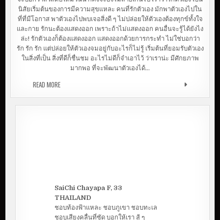
นิสัยเริ่มต้นของการมีความสุขแหละ คนที่รักตัวเอง มักพาตัวเองไปใน
ที่ที่มีโอกาส พาตัวเองไปพบเจอสิ่งดี ๆ ไม่ปล่อยให้ตัวเองต้องทุกข์ทั้งใจ
และกาย รักนะต้องแสดงออก เพราะถ้าไม่แสดงออก คนอื่นจะรู้ได้ยังไง
ล่ะ! รักตัวเองก็ต้องแสดงออก แสดงออกด้วยการกระทำ ไม่ใช่บอกว่า
รัก รัก รัก แต่ปล่อยให้ตัวเองจมอยู่กับอะไรก็ไม่รู้ เริ่มต้นที่ยอมรับตัวเอง
ในสิ่งที่เป็น สิ่งที่ดีก็ชื่นชม อะไรไม่ดีก็จำเอาไว้ ว่าเราน่ะ มีศักยภาพ
มากพอ ที่จะพัฒนาตัวเองได้…
READ MORE
เริ่มต้นปี 2022 ด้วยการรักตัวเอง | ทรายมาคุย
SaiChi Chayapa F, 33
THAILAND
ชอบท้องฟ้าแหละ ชอบภูเขา ชอบทะเล
ชอบเสียงคลื่นที่ซัด บอกให้เรา สู้ ๆ