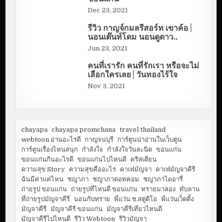
Dec 23, 2021
รีวิว กาญจ์กมลรีสอร์ท เขาค้อ |
นอนเต๊นท์โดม นอนดูดาว..
Jun 23, 2021
คนที่เรารัก คนที่รักเรา หรือจะไม่
เลือกใครเลย | วันทองไร้ใจ
Nov 3, 2021
chayapa
chayapa promchana
travel thailand
webtoon อ่านอะไรดี
กาญจนบุรี
การ์ตูนน่าอ่านในเว็บตูน
การ์ตูนเรื่องไหนสนุก
กำลังใจ
กำลังใจวันละนิด
ขอนแก่น
ขอนแก่นกินอะไรดี
ขอนแก่นไปไหนดี
คริสเตียน
ความสุข Story
ความสุขคืออะไร
คาเฟ่มัญจา
คาเฟ่มัญจาคีรี
ฉันมีค่าแค่ไหน
ชญาภา
ชญาภาดอทคอม
ชญาภาไดอารี่
ถ่ายรูป ขอนแก่น
ถ่ายรูปที่ไหนดี ขอนแก่น
ทรายมาลอง
ทับลาน
ที่ถ่ายรูปมัญจาคีรี
นอนกับทราย
พี่แว่น ช.สตูดิโอ
พี่แว่นเว็ดดิ้ง
มัญจาคีรี
มัญจาคีรี ขอนแก่น
มัญจาคีรีเที่ยวไหนดี
มัญจาคีรีไปไหนดี
รีวิว Webtoon
รีวิวมัญจา