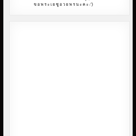
ข อ พ ร ะ เ ย ซู อ ว ย พ ร น ะ ค ะ :')