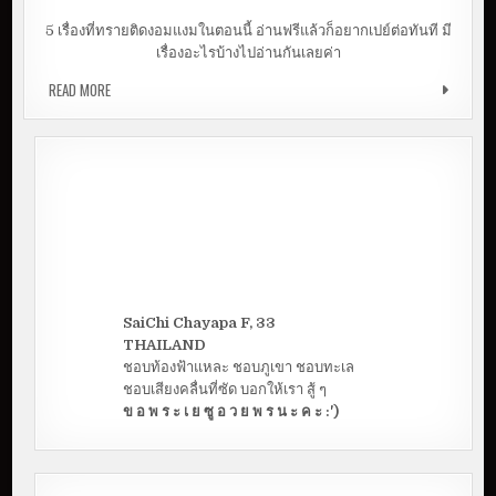
ๆ
5 เรื่องที่ทรายติดงอมแงมในตอนนี้ อ่านฟรีแล้วก็อยากเปย์ต่อทันที มี
เรื่องอะไรบ้างไปอ่านกันเลยค่า
READ MORE
แนะนำ WEBTOON 5 เรื่องน่าอ่าน สนุก อ่านแล้วฟินสุด ๆ
SaiChi Chayapa F, 33
THAILAND
ชอบท้องฟ้าแหละ ชอบภูเขา ชอบทะเล
ชอบเสียงคลื่นที่ซัด บอกให้เรา สู้ ๆ
ข อ พ ร ะ เ ย ซู อ ว ย พ ร น ะ ค ะ :')