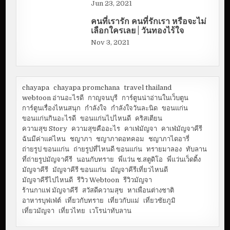
Jun 23, 2021
คนที่เรารัก คนที่รักเรา หรือจะไม่
เลือกใครเลย | วันทองไร้ใจ
Nov 3, 2021
chayapa
chayapa promchana
travel thailand
webtoon อ่านอะไรดี
กาญจนบุรี
การ์ตูนน่าอ่านในเว็บตูน
การ์ตูนเรื่องไหนสนุก
กำลังใจ
กำลังใจวันละนิด
ขอนแก่น
ขอนแก่นกินอะไรดี
ขอนแก่นไปไหนดี
คริสเตียน
ความสุข Story
ความสุขคืออะไร
คาเฟ่มัญจา
คาเฟ่มัญจาคีรี
ฉันมีค่าแค่ไหน
ชญาภา
ชญาภาดอทคอม
ชญาภาไดอารี่
ถ่ายรูป ขอนแก่น
ถ่ายรูปที่ไหนดี ขอนแก่น
ทรายมาลอง
ทับลาน
ที่ถ่ายรูปมัญจาคีรี
นอนกับทราย
พี่แว่น ช.สตูดิโอ
พี่แว่นเว็ดดิ้ง
มัญจาคีรี
มัญจาคีรี ขอนแก่น
มัญจาคีรีเที่ยวไหนดี
มัญจาคีรีไปไหนดี
รีวิว Webtoon
รีวิวมัญจา
ร้านกาแฟ มัญจาคีรี
สวัสดีความสุข
หาเพื่อนต่างชาติ
อาหารบุฟเฟ่ต์
เที่ยวกับทราย
เที่ยวกับแม่
เที่ยวชัยภูมิ
เที่ยวมัญจา
เที่ยวไทย
เวโรน่าทับลาน