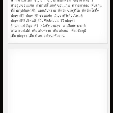
ฉันมีค่าแค่ไหน
ชญาภา
ชญาภาดอทคอม
ชญาภาไดอารี่
ถ่ายรูป ขอนแก่น
ถ่ายรูปที่ไหนดี ขอนแก่น
ทรายมาลอง
ทับลาน
ที่ถ่ายรูปมัญจาคีรี
นอนกับทราย
พี่แว่น ช.สตูดิโอ
พี่แว่นเว็ดดิ้ง
มัญจาคีรี
มัญจาคีรี ขอนแก่น
มัญจาคีรีเที่ยวไหนดี
มัญจาคีรีไปไหนดี
รีวิว Webtoon
รีวิวมัญจา
ร้านกาแฟ มัญจาคีรี
สวัสดีความสุข
หาเพื่อนต่างชาติ
อาหารบุฟเฟ่ต์
เที่ยวกับทราย
เที่ยวกับแม่
เที่ยวชัยภูมิ
เที่ยวมัญจา
เที่ยวไทย
เวโรน่าทับลาน