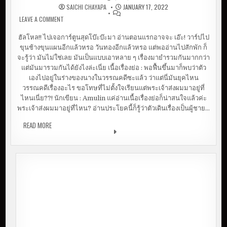
SAICHI CHAYAPA
JANUARY 17, 2022
LEAVE A COMMENT
ON [WEBTOON] วันทองจะงามสักเพียงไร จึงต้องใจระตูทุก
บุรี
ฮัลโหล!! ไปเจอการ์ตูนสุดโบ๊ะบ๊ะมา อ่านตอนแรกอาจจะ เอ๊ะ! วาร์ปไป
ขุนช้างขุนแผนอีกแล้วหรอ วันทองอีกแล้วหรอ แต่พออ่านไปสักพัก ก็
จะรู้ว่า มันไม่ใช่เลย มันเป็นแบบเอาหลาย ๆ เรื่องมายำรวมกันมากกว่า
แต่มันมารวมกันได้ยังไงล่ะเนี่ย เนื้อเรื่องย่อ : พอฟื้นขึ้นมาก็พบว่าตัว
เองไปอยู่ในร่างของนางในวรรณคดีซะแล้ว ว่าแต่นี่มันยุคไหน
วรรณคดีเรื่องอะไร ขอโทษที่ไม่ตั้งใจเรียนแต่พระเจ้าส่งผมมาอยู่ที่
ไหนเนี่ย??! นักเขียน : Amulin แค่อ่านเนื้อเรื่องย่อก็น่าสนใจแล้วค่ะ
พระเจ้าส่งผมมาอยู่ที่ไหน? อ่านประโยคนี้ก็รู้ว่าตัวเดินเรื่องเป็นผู้ชาย…
READ MORE
[WEBTOON] วันทองจะงามสักเพียงไร จึงต้องใจระตูทุกบุรี