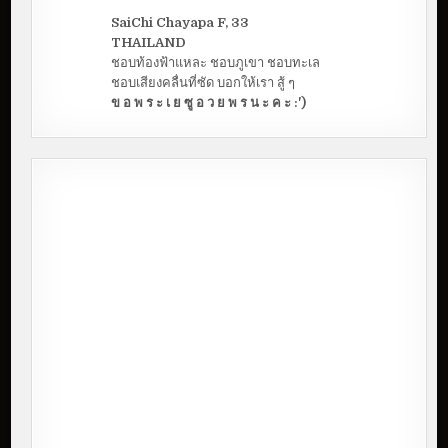
SaiChi Chayapa F, 33
THAILAND
ชอบท้องฟ้าแหละ ชอบภูเขา ชอบทะเล
ชอบเสียงคลื่นที่ซัด บอกให้เรา สู้ ๆ
ข อ พ ร ะ เ ย ซู อ ว ย พ ร น ะ ค ะ :')