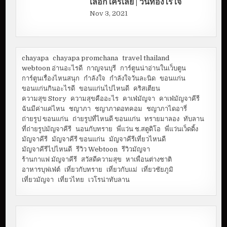
เลือกใครเลย | วันทองไร้ใจ
Nov 3, 2021
chayapa
chayapa promchana
travel thailand
webtoon อ่านอะไรดี
กาญจนบุรี
การ์ตูนน่าอ่านในเว็บตูน
การ์ตูนเรื่องไหนสนุก
กำลังใจ
กำลังใจวันละนิด
ขอนแก่น
ขอนแก่นกินอะไรดี
ขอนแก่นไปไหนดี
คริสเตียน
ความสุข Story
ความสุขคืออะไร
คาเฟ่มัญจา
คาเฟ่มัญจาคีรี
ฉันมีค่าแค่ไหน
ชญาภา
ชญาภาดอทคอม
ชญาภาไดอารี่
ถ่ายรูป ขอนแก่น
ถ่ายรูปที่ไหนดี ขอนแก่น
ทรายมาลอง
ทับลาน
ที่ถ่ายรูปมัญจาคีรี
นอนกับทราย
พี่แว่น ช.สตูดิโอ
พี่แว่นเว็ดดิ้ง
มัญจาคีรี
มัญจาคีรี ขอนแก่น
มัญจาคีรีเที่ยวไหนดี
มัญจาคีรีไปไหนดี
รีวิว Webtoon
รีวิวมัญจา
ร้านกาแฟ มัญจาคีรี
สวัสดีความสุข
หาเพื่อนต่างชาติ
อาหารบุฟเฟ่ต์
เที่ยวกับทราย
เที่ยวกับแม่
เที่ยวชัยภูมิ
เที่ยวมัญจา
เที่ยวไทย
เวโรน่าทับลาน