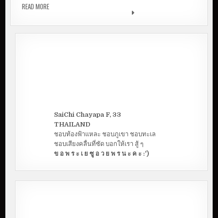
READ MORE
[REVIEW] อิ่ม ฟิน คุ้มสุด! บุฟเฟ่ต์แซลมอน 399.- ++ กินไม่
อั้น ไม่จำกัดเวลา
SaiChi Chayapa F, 33
THAILAND
ชอบท้องฟ้าแหละ ชอบภูเขา ชอบทะเล
ชอบเสียงคลื่นที่ซัด บอกให้เรา สู้ ๆ
ข อ พ ร ะ เ ย ซู อ ว ย พ ร น ะ ค ะ :')