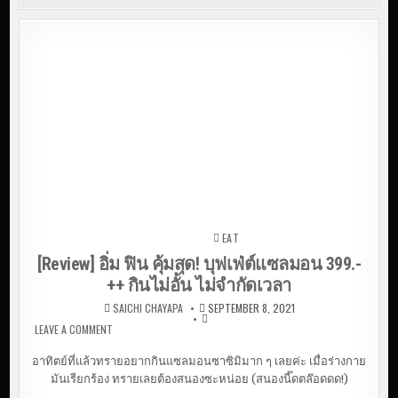
EAT
Posted in
[Review] อิ่ม ฟิน คุ้มสุด! บุฟเฟ่ต์แซลมอน 399.-
++ กินไม่อั้น ไม่จำกัดเวลา
SAICHI CHAYAPA
SEPTEMBER 8, 2021
LEAVE A COMMENT
ON [REVIEW] อิ่ม ฟิน คุ้มสุด! บุฟเฟ่ต์แซลมอน 399.- ++ กิน
ไม่อั้น ไม่จำกัดเวลา
อาทิตย์ที่แล้วทรายอยากกินแซลมอนซาซิมิมาก ๆ เลยค่ะ เมื่อร่างกาย
มันเรียกร้อง ทรายเลยต้องสนองซะหน่อย (สนองนี๊ดตล๊อดดด!)