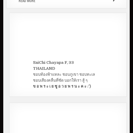
READ MORE
รีวิว เครื่องสำอางค์ หลัก 10-100 หาซื้อได้ใน 7-11
SaiChi Chayapa F, 33
THAILAND
ชอบท้องฟ้าแหละ ชอบภูเขา ชอบทะเล
ชอบเสียงคลื่นที่ซัด บอกให้เรา สู้ ๆ
ข อ พ ร ะ เ ย ซู อ ว ย พ ร น ะ ค ะ :')