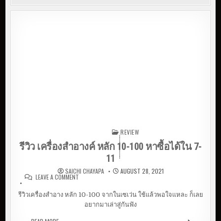
ฺฺฺฺฺฺฺฺฺฺฺฺฺฺฺฺฺฺฺฺฺฺฺฺฺฺฺREVIEW
Posted in
รีวิว เครื่องสำอางค์ หลัก 10-100 หาซื้อได้ใน 7-
11
SAICHI CHAYAPA
AUGUST 28, 2021
LEAVE A COMMENT
ON รีวิว เครื่องสำอางค์ หลัก 10-100 หาซื้อได้ใน 7-
11
รีวิวเครื่องสำอาง หลัก 10-100 จากในเซเว่น ใช้แล้วพอใจแหละ ก็เลย
อยากมาเล่าสู่กันฟัง