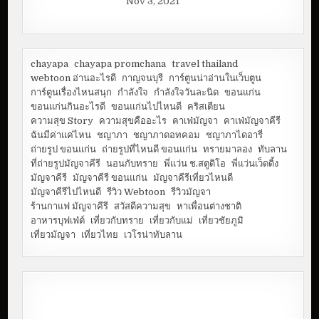
Nov 3, 2021
chayapa
chayapa promchana
travel thailand
webtoon อ่านอะไรดี
กาญจนบุรี
การ์ตูนน่าอ่านในเว็บตูน
การ์ตูนเรื่องไหนสนุก
กำลังใจ
กำลังใจวันละนิด
ขอนแก่น
ขอนแก่นกินอะไรดี
ขอนแก่นไปไหนดี
คริสเตียน
ความสุข Story
ความสุขคืออะไร
คาเฟ่มัญจา
คาเฟ่มัญจาคีรี
ฉันมีค่าแค่ไหน
ชญาภา
ชญาภาดอทคอม
ชญาภาไดอารี่
ถ่ายรูป ขอนแก่น
ถ่ายรูปที่ไหนดี ขอนแก่น
ทรายมาลอง
ทับลาน
ที่ถ่ายรูปมัญจาคีรี
นอนกับทราย
พี่แว่น ช.สตูดิโอ
พี่แว่นเว็ดดิ้ง
มัญจาคีรี
มัญจาคีรี ขอนแก่น
มัญจาคีรีเที่ยวไหนดี
มัญจาคีรีไปไหนดี
รีวิว Webtoon
รีวิวมัญจา
ร้านกาแฟ มัญจาคีรี
สวัสดีความสุข
หาเพื่อนต่างชาติ
อาหารบุฟเฟ่ต์
เที่ยวกับทราย
เที่ยวกับแม่
เที่ยวชัยภูมิ
เที่ยวมัญจา
เที่ยวไทย
เวโรน่าทับลาน